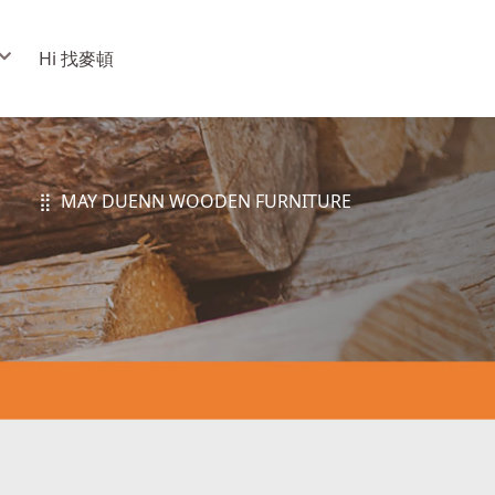
Hi 找麥頓
⣿ MAY DUENN WOODEN FURNITURE