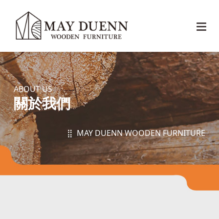
ABOUT US
關於我們
⣿ MAY DUENN WOODEN FURNITURE