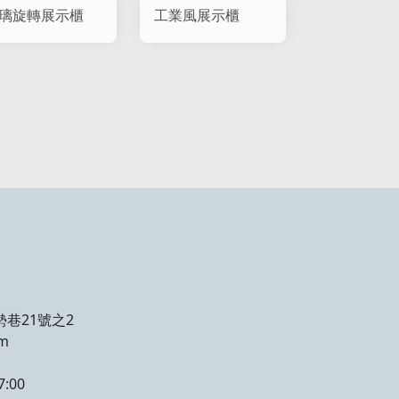
璃旋轉展示櫃
工業風展示櫃
勢巷21號之2
om
:00