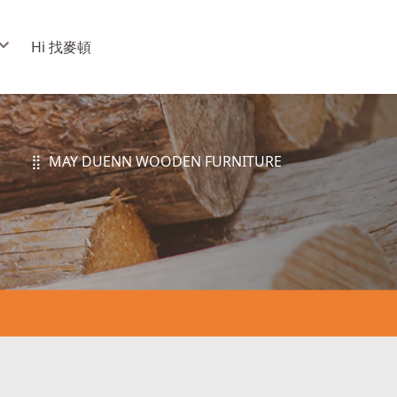
Hi 找麥頓
⣿ MAY DUENN WOODEN FURNITURE