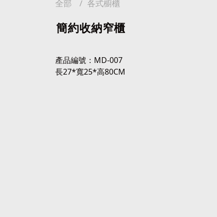
全部
各式櫥櫃
簡約收納窄櫃
產品編號：MD-007
長27*寬25*高80CM