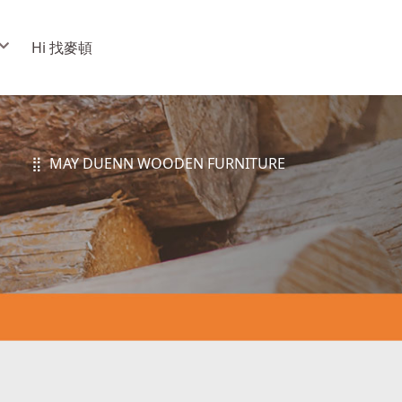
Hi 找麥頓
⣿ MAY DUENN WOODEN FURNITURE