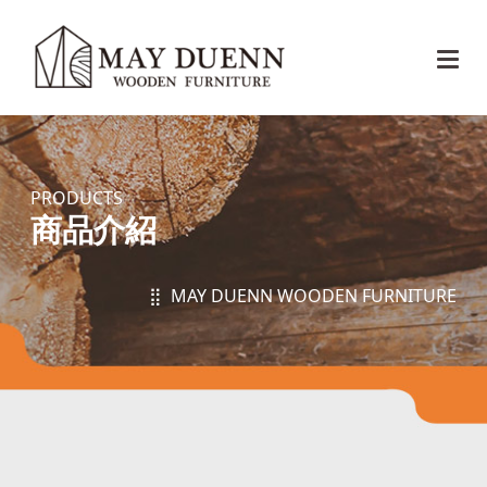
PRODUCTS
商品介紹
⣿ MAY DUENN WOODEN FURNITURE