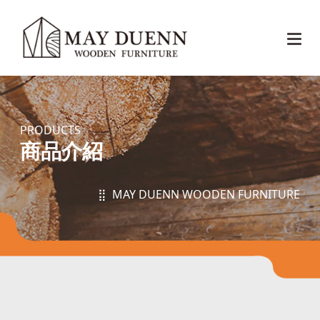
PRODUCTS
商品介紹
⣿ MAY DUENN WOODEN FURNITURE