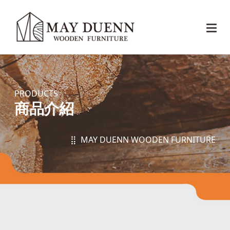
PRODUCTS
商品介紹
⣿ MAY DUENN WOODEN FURNITURE