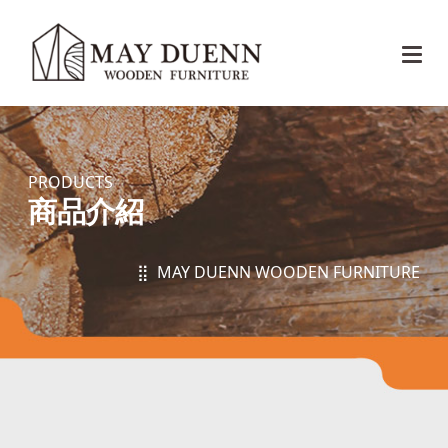
PRODUCTS
商品介紹
⣿ MAY DUENN WOODEN FURNITURE