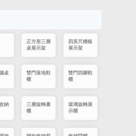
正方形三層
四英尺槽板
桌展示架
展示架
腦桌
雙門落地鞋
雙門四腳鞋
櫃
櫃
收納
三層旋轉書
玻璃旋轉展
櫃
示櫃
開放
簡約收納窄
收納門櫃