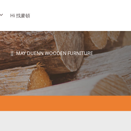
Hi 找麥頓
⣿ MAY DUENN WOODEN FURNITURE