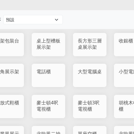
序
架包裝台
桌上型槽板
長方形三層
收銀櫃
展示架
桌展示架
角展示架
電話櫃
大型電腦桌
小型電
放式鞋櫃
麥士頓4呎
麥士頓3呎
胡桃木
電視櫃
電視櫃
櫃
業風展示
北歐風二抽
單座空櫃
北歐風