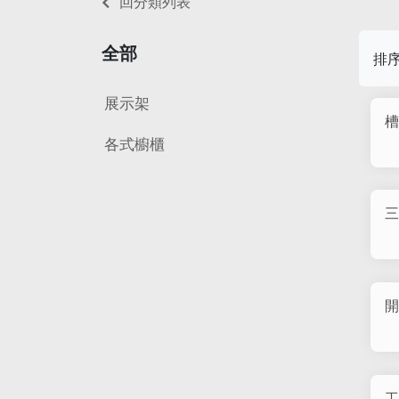
回分類列表
全部
排
展示架
槽
各式櫥櫃
三
開
工