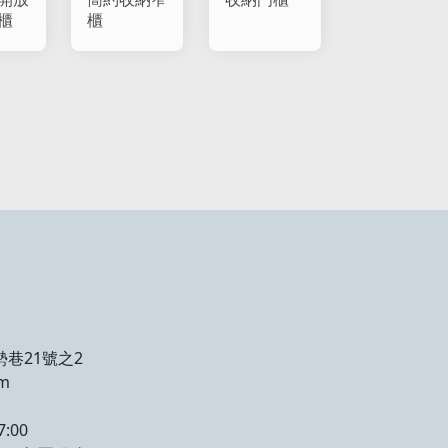
櫃
櫃
勢巷21號之2
om
:00