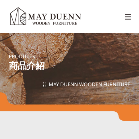
PRODUCTS
商品介紹
⣿ MAY DUENN WOODEN FURNITURE