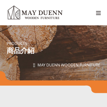
PRODUCTS
商品介紹
⣿ MAY DUENN WOODEN FURNITURE