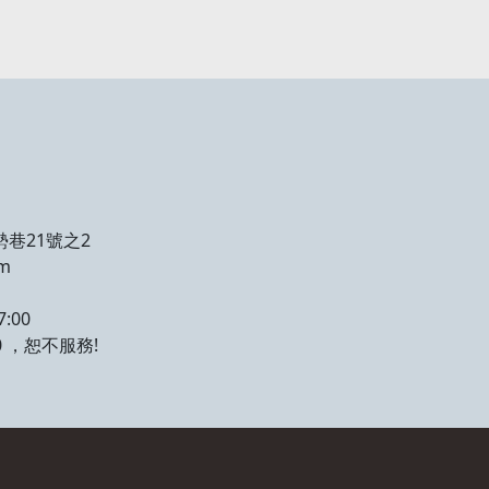
勢巷21號之2
om
:00
0 ，恕不服務!