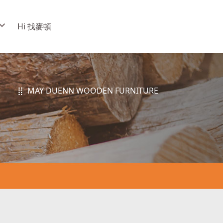
Hi 找麥頓
⣿ MAY DUENN WOODEN FURNITURE