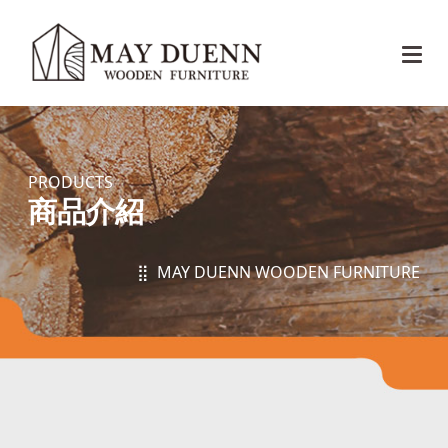
PRODUCTS
商品介紹
⣿ MAY DUENN WOODEN FURNITURE