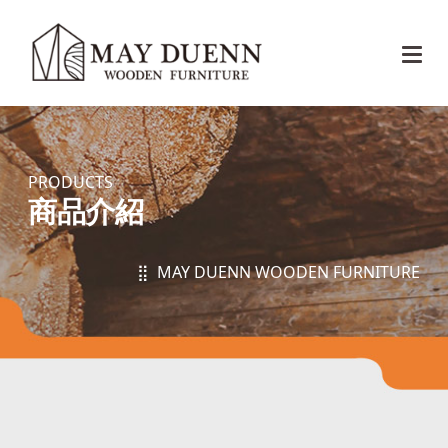
PRODUCTS
商品介紹
⣿ MAY DUENN WOODEN FURNITURE