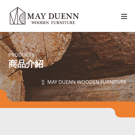
PRODUCTS
商品介紹
⣿ MAY DUENN WOODEN FURNITURE