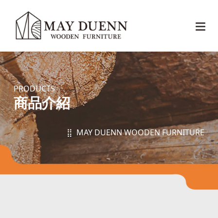
PRODUCTS
商品介紹
⣿ MAY DUENN WOODEN FURNITURE